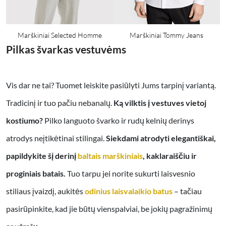
Marškiniai Selected Homme
Marškiniai Tommy Jeans
Pilkas švarkas vestuvėms
Vis dar ne tai? Tuomet leiskite pasiūlyti Jums tarpinį variantą.
Tradicinį ir tuo pačiu nebanalų.
Ką vilktis į vestuves vietoj
kostiumo?
Pilko languoto švarko ir rudų kelnių derinys
atrodys neįtikėtinai stilingai.
Siekdami atrodyti elegantiškai,
papildykite šį derinį
baltais marškiniais
, kaklaraiščiu ir
proginiais batais.
Tuo tarpu jei norite sukurti laisvesnio
stiliaus įvaizdį, aukitės
odinius laisvalaikio batus
– tačiau
pasirūpinkite, kad jie būtų vienspalviai, be jokių pagražinimų