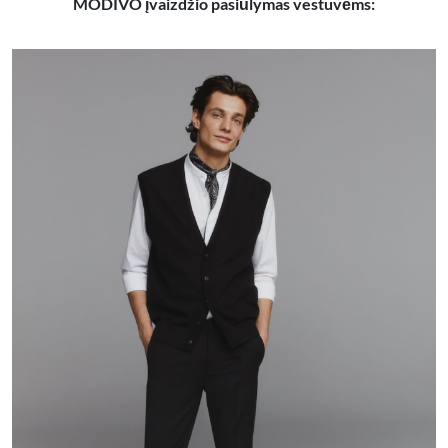
MODIVO įvaizdžio pasiūlymas vestuvėms: