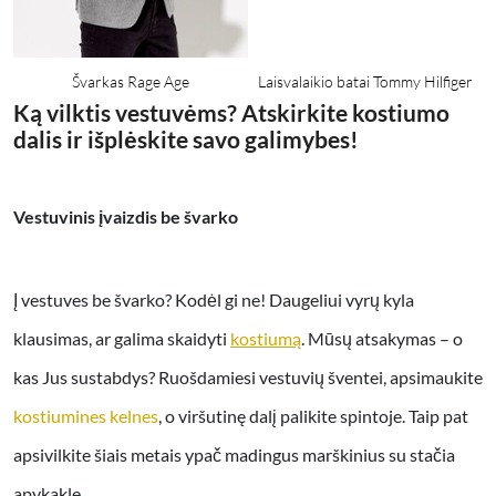
Švarkas Rage Age
Laisvalaikio batai Tommy Hilfiger
Ką vilktis vestuvėms? Atskirkite kostiumo
dalis ir išplėskite savo galimybes!
Vestuvinis įvaizdis be švarko
Į vestuves be švarko? Kodėl gi ne! Daugeliui vyrų kyla
klausimas, ar galima skaidyti
kostiumą
. Mūsų atsakymas – o
kas Jus sustabdys? Ruošdamiesi vestuvių šventei, apsimaukite
kostiumines kelnes
, o viršutinę dalį palikite spintoje. Taip pat
apsivilkite šiais metais ypač madingus marškinius su stačia
apykakle.