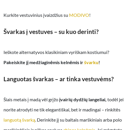
Kurkite vestuvinius įvaizdžius su
MODIVO
!
Švarkas į vestuves – su kuo derinti?
Ieškote alternatyvos klasikiniam vyriškam kostiumui?
Pakeiskite jį medžiaginėmis kelnėmis ir
švarku
!
Languotas švarkas – ar tinka vestuvėms?
Šiais metais į madą vėl grįžo
įvairių dydžių langeliai,
todėl jei
norite atrodyti ne tik elegantiškai, bet ir madingai – rinkitės
languotą švarką
. Derinkite jį su baltais marškiniais arba polo
marškinėliais ir pilkos spalvos
chinos kelnėmis
. Jei mėgstate