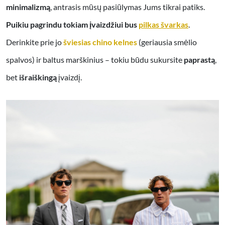
minimalizmą
, antrasis mūsų pasiūlymas Jums tikrai patiks.
Puikiu pagrindu tokiam įvaizdžiui bus
pilkas švarkas
.
Derinkite prie jo
šviesias chino kelnes
(geriausia smėlio
spalvos) ir baltus marškinius – tokiu būdu sukursite
paprastą
,
bet
išraiškingą
įvaizdį.