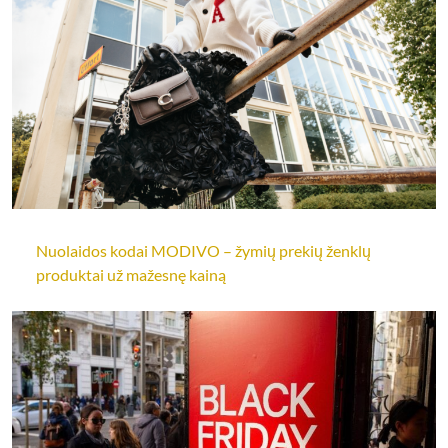
Nuolaidos kodai MODIVO – žymių prekių ženklų
produktai už mažesnę kainą