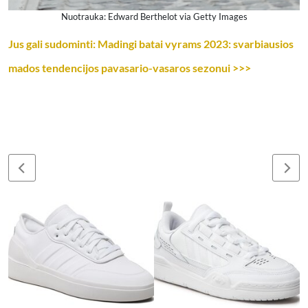
Nuotrauka: Edward Berthelot via Getty Images
Jus gali sudominti: Madingi batai vyrams 2023: svarbiausios
mados tendencijos pavasario-vasaros sezonui >>>