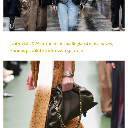
Įvaizdžiai 2024 m. rudeniui: madingiausi must-haves,
kuriuos privalote turėti savo spintoje