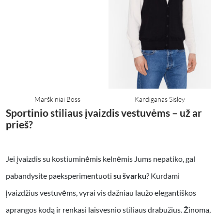
Marškiniai Boss
Kardiganas Sisley
Sportinio stiliaus įvaizdis vestuvėms – už ar
prieš?
Jei įvaizdis su kostiuminėmis kelnėmis Jums nepatiko, gal
pabandysite paeksperimentuoti
su švarku
? Kurdami
įvaizdžius vestuvėms, vyrai vis dažniau laužo elegantiškos
aprangos kodą ir renkasi laisvesnio stiliaus drabužius. Žinoma,