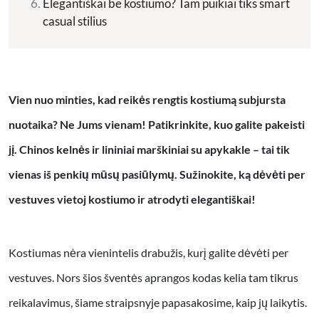
Elegantiškai be kostiumo? Tam puikiai tiks smart
casual stilius
Vien nuo minties, kad reikės rengtis kostiumą subjursta
nuotaika? Ne Jums vienam! Patikrinkite, kuo galite pakeisti
jį
. Chinos kelnės ir lininiai marškiniai su apykakle – tai tik
vienas iš penkių mūsų pasiūlymų. Sužinokite, ką dėvėti per
vestuves vietoj kostiumo ir atrodyti elegantiškai!
Kostiumas nėra vienintelis drabužis, kurį galite dėvėti per
vestuves. Nors šios šventės aprangos kodas kelia tam tikrus
reikalavimus, šiame straipsnyje papasakosime, kaip jų laikytis.