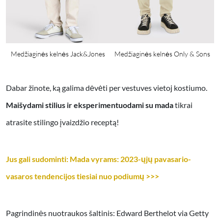
f
Medžiaginės kelnės Jack&Jones
Medžiaginės kelnės Only & Sons
Dabar žinote, ką galima dėvėti per vestuves vietoj kostiumo.
Maišydami stilius ir eksperimentuodami su mada
tikrai
atrasite stilingo įvaizdžio receptą!
Jus gali sudominti: Mada vyrams: 2023-ųjų pavasario-
vasaros tendencijos tiesiai nuo podiumų >>>
Pagrindinės nuotraukos šaltinis: Edward Berthelot via Getty