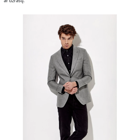
ar užrašų.