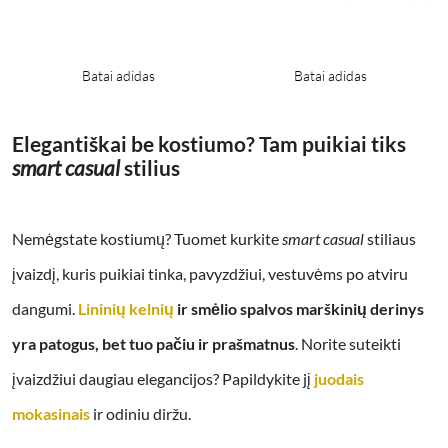
Batai adidas
Batai adidas
Elegantiškai be kostiumo? Tam puikiai tiks
smart casual
stilius
Nemėgstate kostiumų? Tuomet kurkite
smart casual
stiliaus
įvaizdį, kuris puikiai tinka, pavyzdžiui, vestuvėms po atviru
dangumi.
Lininių kelnių
ir smėlio spalvos marškinių derinys
yra patogus, bet tuo pačiu ir prašmatnus
. Norite suteikti
įvaizdžiui daugiau elegancijos? Papildykite jį
juodais
mokasinais
ir odiniu diržu.