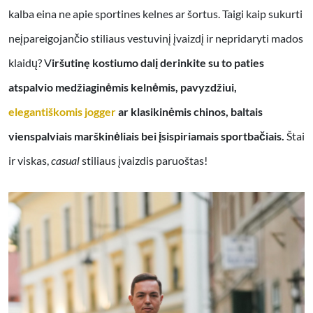
kalba eina ne apie sportines kelnes ar šortus. Taigi kaip sukurti
neįpareigojančio stiliaus vestuvinį įvaizdį ir nepridaryti mados
klaidų? V
iršutinę kostiumo dalį derinkite su to paties
atspalvio medžiaginėmis kelnėmis, pavyzdžiui,
elegantiškomis jogger
ar klasikinėmis chinos, baltais
vienspalviais marškinėliais bei įsispiriamais sportbačiais.
Štai
ir viskas,
casual
stiliaus įvaizdis paruoštas!