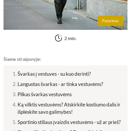
Patarimai
2 min.
Šiame straipsnyje:
Švarkas į vestuves - su kuo derinti?
Languotas švarkas - ar tinka vestuvėms?
Pilkas švarkas vestuvėms
Ką vilktis vestuvėms? Atskirkite kostiumo dalis ir
išplėskite savo galimybes!
Sportinio stiliaus įvaizdis vestuvėms - už ar prieš?