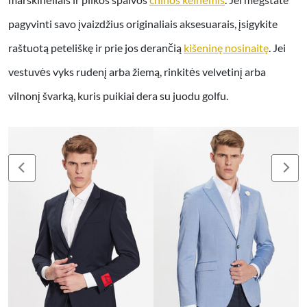
pagyvinti savo įvaizdžius originaliais aksesuarais, įsigykite
raštuotą peteliškę ir prie jos derančią
kišeninę nosinaitę
. Jei
vestuvės vyks rudenį arba žiemą, rinkitės velvetinį arba
vilnonį švarką, kuris puikiai dera su juodu golfu.