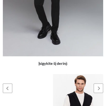
Įsigykite šį derinį: