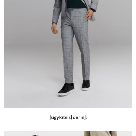
Įsigykite šį derinį: