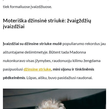
tiek formaliuose įvaizdžiuose.
Moteriška džinsinė striukė: žvaigždžių
įvaizdžiai
Įvaizdžiai su džinsine striuke mušė
populiarumo rekordus jau
aštuntajame dešimtmetyje. Būtent tada Madonna
nukonkuravo visas įžymybes, raudonuoju kilimu žengdama
pasipuošusi
džinsine striuke
, mini sijonu ir tinklinėmis
pėdkelnėmis
. Lūpas, aišku, buvo pasidažiusi raudonai.