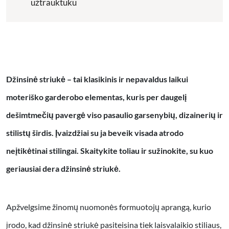
užtrauktuku
Džinsinė striukė – tai klasikinis ir nepavaldus laikui
moteriško garderobo elementas, kuris per daugelį
dešimtmečių pavergė viso pasaulio garsenybių, dizainerių ir
stilistų širdis. Įvaizdžiai su ja beveik visada atrodo
neįtikėtinai stilingai. Skaitykite toliau ir sužinokite, su kuo
geriausiai dera džinsinė striukė.
Apžvelgsime žinomų nuomonės formuotojų aprangą, kurio
įrodo, kad džinsinė striukė pasiteisina tiek laisvalaikio stiliaus,