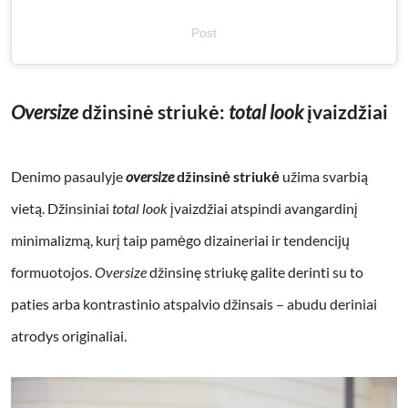
Post
O
versize
džinsinė striukė
:
total look
įvaizdžiai
Denimo pasaulyje
oversize
džinsinė striukė
užima svarbią
vietą. Džinsiniai
total look
įvaizdžiai atspindi avangardinį
minimalizmą, kurį taip pamėgo dizaineriai ir tendencijų
formuotojos.
Oversize
džinsinę striukę galite derinti su to
paties arba kontrastinio atspalvio džinsais – abudu deriniai
atrodys originaliai.