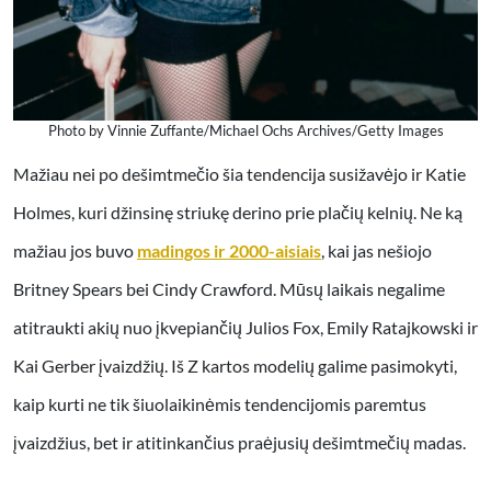
Photo by Vinnie Zuffante/Michael Ochs Archives/Getty Images
Mažiau nei po dešimtmečio šia tendencija susižavėjo ir Katie
Holmes, kuri džinsinę striukę derino prie plačių kelnių. Ne ką
mažiau jos buvo
madingos ir 2000-aisiais
, kai jas nešiojo
Britney Spears bei Cindy Crawford. Mūsų laikais negalime
atitraukti akių nuo įkvepiančių Julios Fox, Emily Ratajkowski ir
Kai Gerber įvaizdžių. Iš Z kartos modelių galime pasimokyti,
kaip kurti ne tik šiuolaikinėmis tendencijomis paremtus
įvaizdžius, bet ir atitinkančius praėjusių dešimtmečių madas.