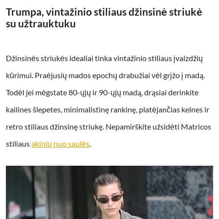
Trumpa, vintažinio stiliaus džinsinė striukė
su užtrauktuku
Džinsinės striukės idealiai tinka vintažinio stiliaus įvaizdžių
kūrimui. Praėjusių mados epochų drabužiai vėl grįžo į madą.
Todėl jei mėgstate 80-ųjų ir 90-ųjų madą, drąsiai derinkite
kailines šlepetes, minimalistinę rankinę, platėjančias kelnes ir
retro stiliaus džinsinę striukę. Nepamirškite užsidėti Matricos
stiliaus
akinių nuo saulės
.