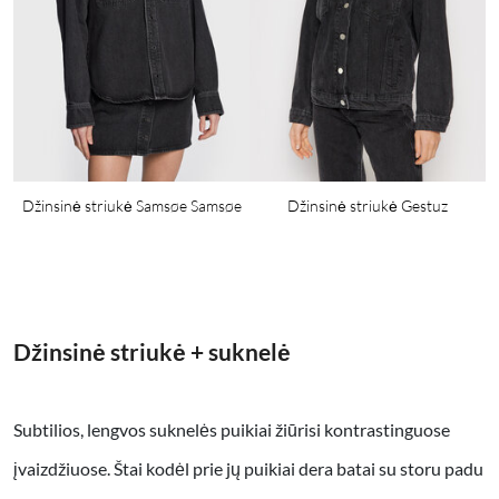
Džinsinė striukė Samsøe Samsøe
Džinsinė striukė Gestuz
Džinsinė striukė + suknelė
Subtilios, lengvos suknelės puikiai žiūrisi kontrastinguose
įvaizdžiuose. Štai kodėl prie jų puikiai dera batai su storu padu