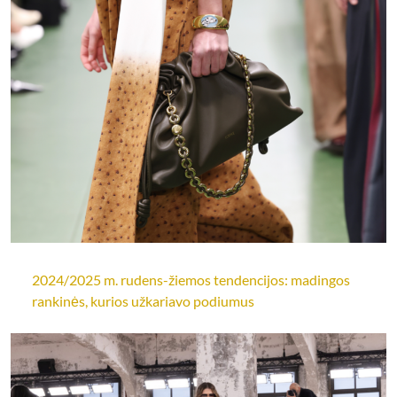
2024/2025 m. rudens-žiemos tendencijos: madingos
rankinės, kurios užkariavo podiumus