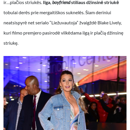
ir…plačios striukės.
Ilga,
boyfriend
stiliaus džinsinė striukė
tobulai derės prie mergaitiškos suknelės. Šiam deriniui
neatsispyrė net serialo “Liežuvautoja” žvaigždė Blake Lively,
kuri filmo premjero pasirodė vilkėdama ilgą ir plačią džinsinę
striukę.