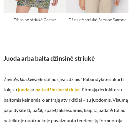
Džinsinė striukė Gestuz
Džinsinė striukė Samsøe Samsøe
Juoda arba balta džinsinė striukė
Žavitės
black&white
stiliaus įvaizdžiais? Pabandykite sukurti
tokį su
juoda
ar
balta džinsine striuke
. Pirmąją derinkite su
baltomis kelnėmis, o antrąją atvirkščiai – su juodomis. Visumą
papildykite tų pačių spalvų aksesuarais, kaip tą padarė toliau
pateiktoje nuotraukoje pavaizduota tendencijų formuotoja.