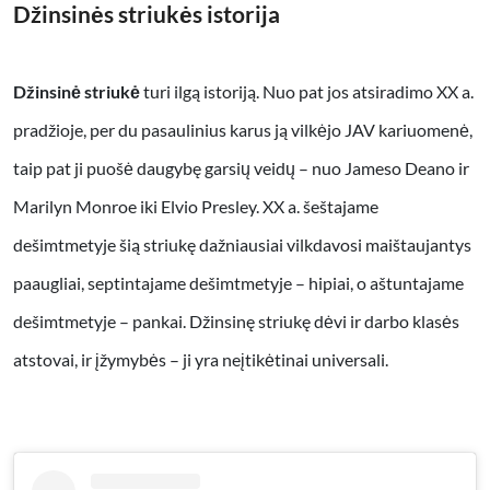
Džinsinės striukės istorija
Džinsinė striukė
turi ilgą istoriją. Nuo pat jos atsiradimo XX a.
pradžioje, per du pasaulinius karus ją vilkėjo JAV kariuomenė,
taip pat ji puošė daugybę garsių veidų – nuo Jameso Deano ir
Marilyn Monroe iki Elvio Presley. XX a. šeštajame
dešimtmetyje šią striukę dažniausiai vilkdavosi maištaujantys
paaugliai, septintajame dešimtmetyje – hipiai, o aštuntajame
dešimtmetyje – pankai. Džinsinę striukę dėvi ir darbo klasės
atstovai, ir įžymybės – ji yra neįtikėtinai universali.