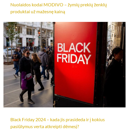
Nuolaidos kodai MODIVO – žymių prekių ženklų
produktai už mažesnę kainą
Black Friday 2024 – kada jis prasideda ir į kokius
pasiūlymus verta atkreipti dėmesį?