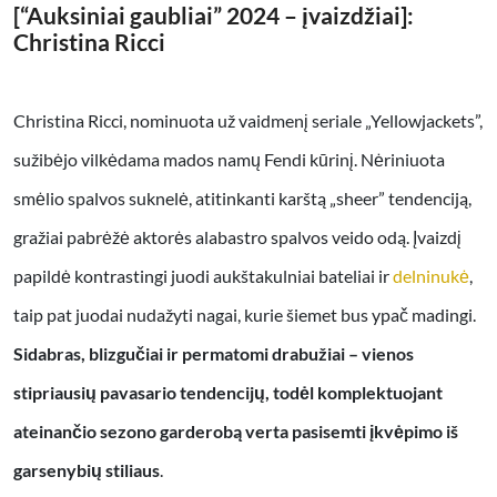
[“Auksiniai gaubliai” 2024 – įvaizdžiai]:
Christina Ricci
Christina Ricci, nominuota už vaidmenį seriale „Yellowjackets”,
sužibėjo vilkėdama mados namų Fendi kūrinį. Nėriniuota
smėlio spalvos suknelė, atitinkanti karštą „sheer” tendenciją,
gražiai pabrėžė aktorės alabastro spalvos veido odą. Įvaizdį
papildė kontrastingi juodi aukštakulniai bateliai ir
delninukė
,
taip pat juodai nudažyti nagai, kurie šiemet bus ypač madingi.
Sidabras, blizgučiai ir permatomi drabužiai – vienos
stipriausių pavasario tendencijų, todėl komplektuojant
ateinančio sezono garderobą verta pasisemti įkvėpimo iš
garsenybių stiliaus
.