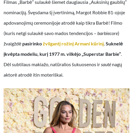
Filmas „Barbė” sulaukė šiemet daugiausia „Auksinių gaublių”
nominacijų. Švęsdama šį įvertinimą, Margot Robbie 81-ojoje
apdovanojimų ceremonijoje atrodė kaip tikra Barbė! Filmo
(kuris netgi sulaukė savo mados tendencijos –
barbiecore
)
žvaigždė
pasirinko
žvilgantį rožinį Armani kūrinį
. Suknelė
įkvėpta modeliu, kurį 1977 m. vilkėjo „Superstar Barbie”
.
Dėl subtilaus makiažo, natūralios šukuosenos ir
sauté
nagų
aktorė atrodė itin moteriškai.