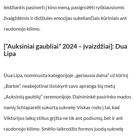
leidžiantis pasinerti į kino meną, pasigrožėti ryškiausiomis
žvaigždėmis ir didžiules emocijas sukeliančiais kūriniais ant
raudonojo kilimo.
[“Auksiniai gaubliai” 2024 – įvaizdžiai]: Dua
Lipa
Dua Lipa, nominuota kategorijoje „geriausia daina” už kūrinį
„Barbie”, neabejotinai išsiskyrė savo apranga šių metų
„Auksinių gaublių” ceremonijoje. Dainininkė pasirinko mados
namų Schiaparelli sukurtą suknelę. Viskas rodo į tai, kad
Viktorijos laikų stilius grįžta ne tik ant podiumų, bet ir ant
raudonojo kilimo. Smėlio laikrodžio formos juodą suknelę