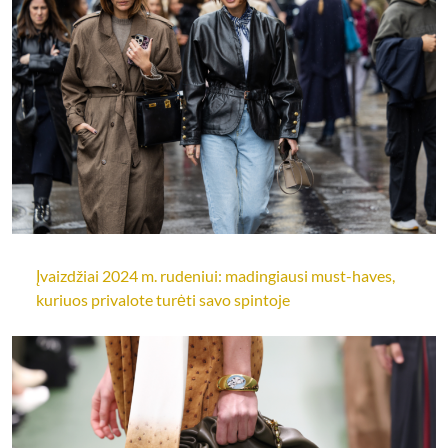
Įvaizdžiai 2024 m. rudeniui: madingiausi must-haves,
kuriuos privalote turėti savo spintoje