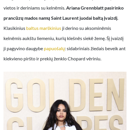
vietos ir deriniams su kelnėmis.
Ariana Grennblatt pasirinko
prancūzų mados namų Saint Laurent juodai baltą įvaizdį.
Klasikinius
baltus marškinius
ji derino su aksominėmis
kelnėmis aukštu liemeniu, kurių klešnės siekė žemę. Šį įvaizdį
ji pagyvino daugybe
papuošalų
: sidabriniais žiedais beveik ant
kiekvieno piršto ir prekių ženklo Chopard vėriniu.