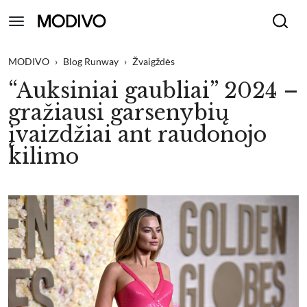
MODIVO
›
Blog Runway
›
Žvaigždės
“Auksiniai gaubliai” 2024 –
gražiausi garsenybių
įvaizdžiai ant raudonojo
kilimo