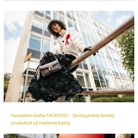
Nuolaidos kodai MODIVO – žymių prekių ženklų
produktai už mažesnę kainą