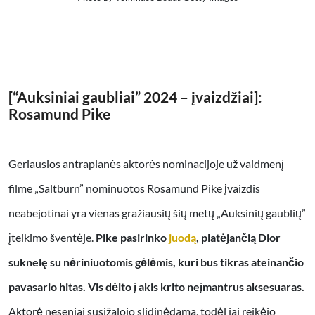
[“Auksiniai gaubliai” 2024 – įvaizdžiai]:
Rosamund Pike
Geriausios antraplanės aktorės nominacijoje už vaidmenį
filme „Saltburn” nominuotos Rosamund Pike įvaizdis
neabejotinai yra vienas gražiausių šių metų „Auksinių gaublių”
įteikimo šventėje.
Pike pasirinko
juodą
, platėjančią Dior
suknelę su nėriniuotomis gėlėmis, kuri bus tikras ateinančio
pavasario hitas. Vis dėlto į akis krito neįmantrus aksesuaras.
Aktorė neseniai susižalojo slidinėdama, todėl jai reikėjo