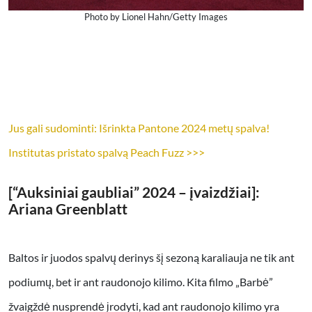
Photo by Lionel Hahn/Getty Images
Jus gali sudominti: Išrinkta Pantone 2024 metų spalva!
Institutas pristato spalvą Peach Fuzz >>>
[“Auksiniai gaubliai” 2024 – įvaizdžiai]:
Ariana Greenblatt
Baltos ir juodos spalvų derinys šį sezoną karaliauja ne tik ant
podiumų, bet ir ant raudonojo kilimo. Kita filmo „Barbė”
žvaigždė nusprendė įrodyti, kad ant raudonojo kilimo yra