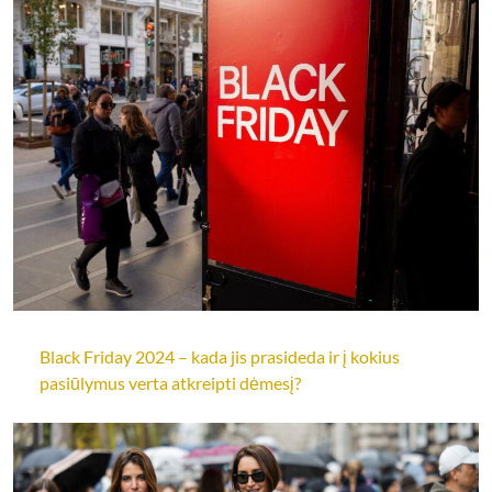
Black Friday 2024 – kada jis prasideda ir į kokius
pasiūlymus verta atkreipti dėmesį?